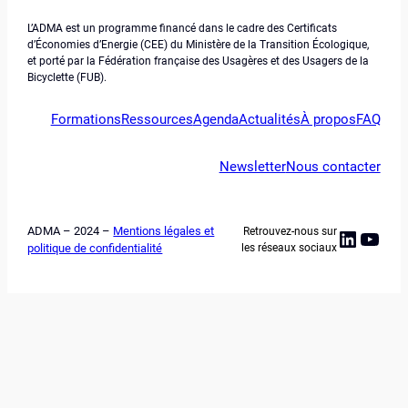
L’ADMA est un programme financé dans le cadre des Certificats
d’Économies d’Energie (CEE) du Ministère de la Transition Écologique,
et porté par la Fédération française des Usagères et des Usagers de la
Bicyclette (FUB).
Formations
Ressources
Agenda
Actualités
À propos
FAQ
Newsletter
Nous contacter
ADMA – 2024 –
Mentions légales et
Retrouvez-nous sur
Linked
YouT
politique de confidentialité
les réseaux sociaux