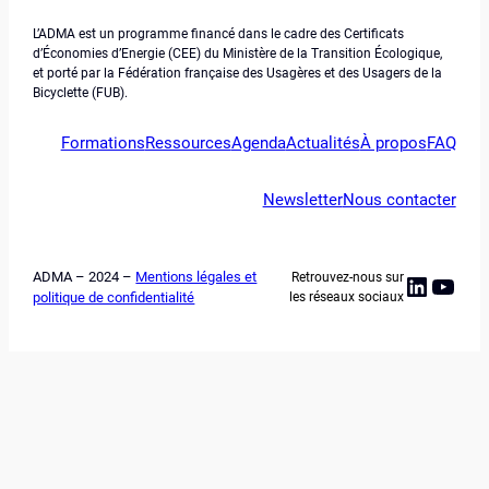
L’ADMA est un programme financé dans le cadre des Certificats
d’Économies d’Energie (CEE) du Ministère de la Transition Écologique,
et porté par la Fédération française des Usagères et des Usagers de la
Bicyclette (FUB).
Formations
Ressources
Agenda
Actualités
À propos
FAQ
Newsletter
Nous contacter
ADMA – 2024 –
Mentions légales et
Retrouvez-nous sur
Linked
YouT
politique de confidentialité
les réseaux sociaux