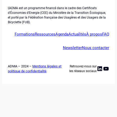
L’ADMA est un programme financé dans le cadre des Certificats
d’Économies d’Energie (CEE) du Ministère de la Transition Écologique,
et porté par la Fédération française des Usagères et des Usagers de la
Bicyclette (FUB).
Formations
Ressources
Agenda
Actualités
À propos
FAQ
Newsletter
Nous contacter
ADMA – 2024 –
Mentions légales et
Retrouvez-nous sur
Linked
YouT
politique de confidentialité
les réseaux sociaux