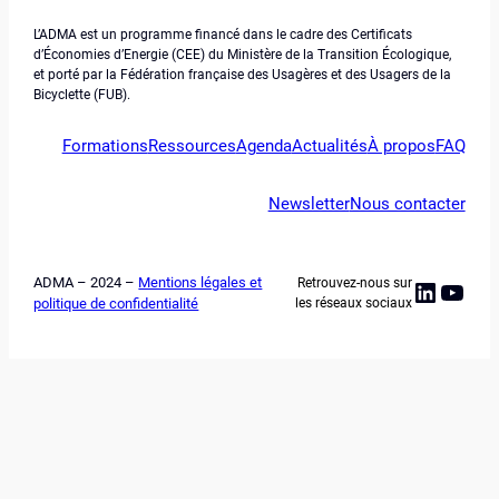
L’ADMA est un programme financé dans le cadre des Certificats
d’Économies d’Energie (CEE) du Ministère de la Transition Écologique,
et porté par la Fédération française des Usagères et des Usagers de la
Bicyclette (FUB).
Formations
Ressources
Agenda
Actualités
À propos
FAQ
Newsletter
Nous contacter
ADMA – 2024 –
Mentions légales et
Retrouvez-nous sur
Linked
YouT
politique de confidentialité
les réseaux sociaux