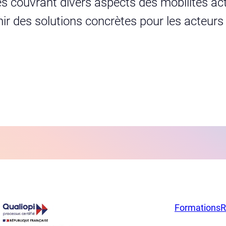
s couvrant divers aspects des mobilités act
urnir des solutions concrètes pour les acteur
Formations
R