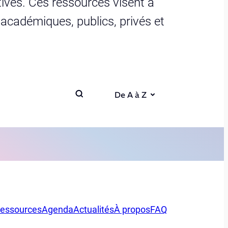
ives. Ces ressources visent à
s académiques, publics, privés et
De A à Z
essources
Agenda
Actualités
À propos
FAQ