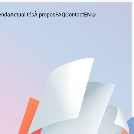
enda
Actualités
À propos
FAQ
Contact
EN