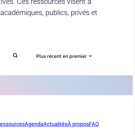
ives. Ces ressources visent à
s académiques, publics, privés et
Plus récent en premier
essources
Agenda
Actualités
À propos
FAQ