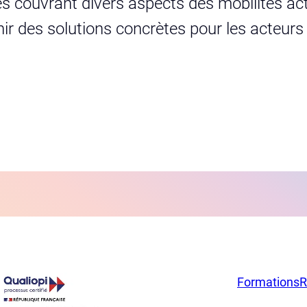
s couvrant divers aspects des mobilités act
urnir des solutions concrètes pour les acteur
Formations
R