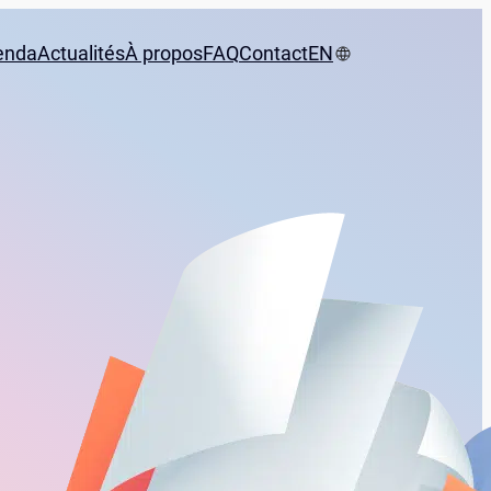
enda
Actualités
À propos
FAQ
Contact
EN