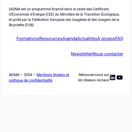
L’ADMA est un programme financé dans le cadre des Certificats
d’Économies d’Energie (CEE) du Ministère de la Transition Écologique,
et porté par la Fédération française des Usagères et des Usagers de la
Bicyclette (FUB).
Formations
Ressources
Agenda
Actualités
À propos
FAQ
Newsletter
Nous contacter
ADMA – 2024 –
Mentions légales et
Retrouvez-nous sur
Linked
YouT
politique de confidentialité
les réseaux sociaux