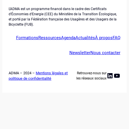
L’ADMA est un programme financé dans le cadre des Certificats
d’Économies d’Energie (CEE) du Ministère de la Transition Écologique,
et porté par la Fédération française des Usagères et des Usagers de la
Bicyclette (FUB).
Formations
Ressources
Agenda
Actualités
À propos
FAQ
Newsletter
Nous contacter
ADMA – 2024 –
Mentions légales et
Retrouvez-nous sur
Linked
YouT
politique de confidentialité
les réseaux sociaux