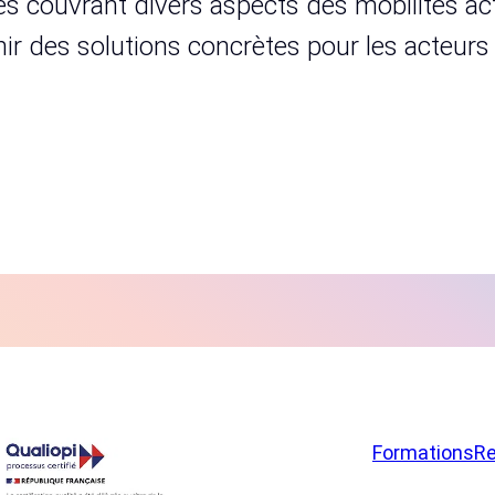
s couvrant divers aspects des mobilités act
urnir des solutions concrètes pour les acteur
Formations
R