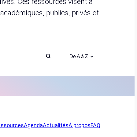
ives. Ces ressources visent à
s académiques, publics, privés et
De A à Z
essources
Agenda
Actualités
À propos
FAQ