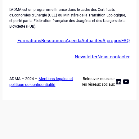
L’ADMA est un programme financé dans le cadre des Certificats
d’Économies d’Energie (CEE) du Ministère de la Transition Écologique,
et porté par la Fédération française des Usagères et des Usagers de la
Bicyclette (FUB).
Formations
Ressources
Agenda
Actualités
À propos
FAQ
Newsletter
Nous contacter
ADMA – 2024 –
Mentions légales et
Retrouvez-nous sur
Linked
YouT
politique de confidentialité
les réseaux sociaux