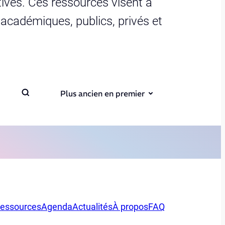
ives. Ces ressources visent à
s académiques, publics, privés et
Plus ancien en premier
essources
Agenda
Actualités
À propos
FAQ