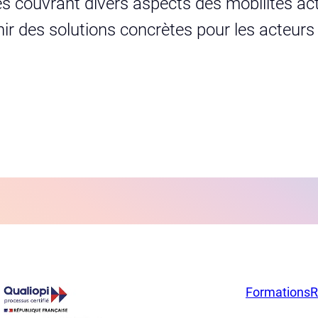
s couvrant divers aspects des mobilités act
urnir des solutions concrètes pour les acteur
Formations
R