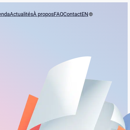
enda
Actualités
À propos
FAQ
Contact
EN