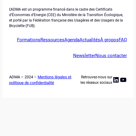
L’ADMA est un programme financé dans le cadre des Certificats
d’Économies d’Energie (CEE) du Ministère de la Transition Écologique,
et porté par la Fédération française des Usagères et des Usagers de la
Bicyclette (FUB).
Formations
Ressources
Agenda
Actualités
À propos
FAQ
Newsletter
Nous contacter
ADMA – 2024 –
Mentions légales et
Retrouvez-nous sur
Linked
YouT
politique de confidentialité
les réseaux sociaux