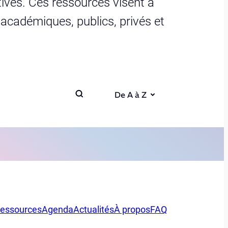
ives. Ces ressources visent à
s académiques, publics, privés et
De A à Z
essources
Agenda
Actualités
À propos
FAQ