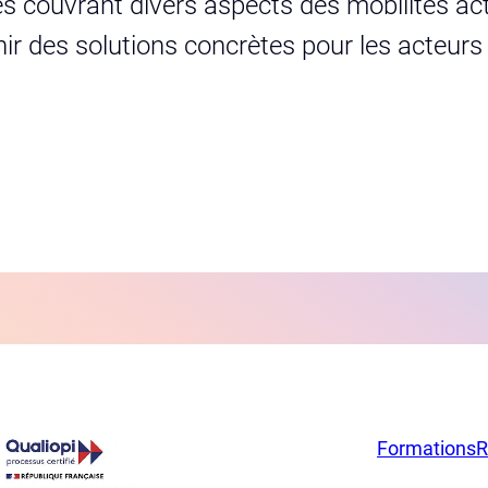
s couvrant divers aspects des mobilités act
urnir des solutions concrètes pour les acteur
Formations
R