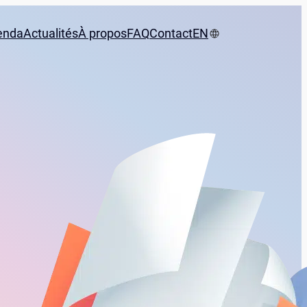
enda
Actualités
À propos
FAQ
Contact
EN