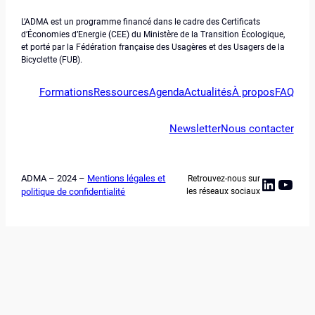
L’ADMA est un programme financé dans le cadre des Certificats
d’Économies d’Energie (CEE) du Ministère de la Transition Écologique,
et porté par la Fédération française des Usagères et des Usagers de la
Bicyclette (FUB).
Formations
Ressources
Agenda
Actualités
À propos
FAQ
Newsletter
Nous contacter
ADMA – 2024 –
Mentions légales et
Retrouvez-nous sur
Linked
YouT
politique de confidentialité
les réseaux sociaux