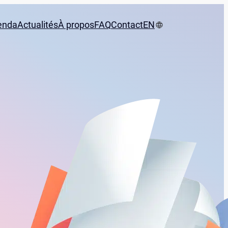
enda
Actualités
À propos
FAQ
Contact
EN