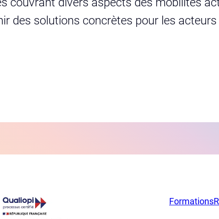
s couvrant divers aspects des mobilités act
urnir des solutions concrètes pour les acteur
Formations
R