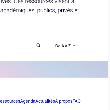
ives. Ces ressources visent à
s académiques, publics, privés et
De A à Z
essources
Agenda
Actualités
À propos
FAQ