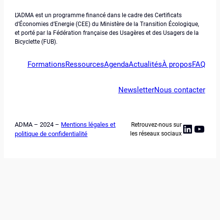
L’ADMA est un programme financé dans le cadre des Certificats
d’Économies d’Energie (CEE) du Ministère de la Transition Écologique,
et porté par la Fédération française des Usagères et des Usagers de la
Bicyclette (FUB).
Formations
Ressources
Agenda
Actualités
À propos
FAQ
Newsletter
Nous contacter
ADMA – 2024 –
Mentions légales et
Retrouvez-nous sur
Linked
YouT
politique de confidentialité
les réseaux sociaux