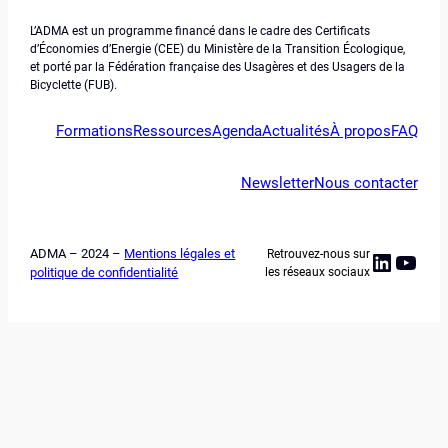
L’ADMA est un programme financé dans le cadre des Certificats
d’Économies d’Energie (CEE) du Ministère de la Transition Écologique,
et porté par la Fédération française des Usagères et des Usagers de la
Bicyclette (FUB).
Formations
Ressources
Agenda
Actualités
À propos
FAQ
Newsletter
Nous contacter
ADMA – 2024 –
Mentions légales et
Retrouvez-nous sur
Linked
YouT
politique de confidentialité
les réseaux sociaux