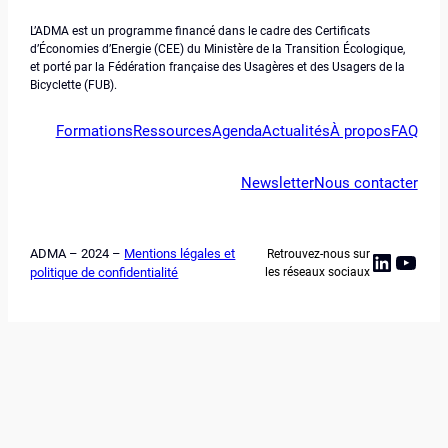
L’ADMA est un programme financé dans le cadre des Certificats
d’Économies d’Energie (CEE) du Ministère de la Transition Écologique,
et porté par la Fédération française des Usagères et des Usagers de la
Bicyclette (FUB).
Formations
Ressources
Agenda
Actualités
À propos
FAQ
Newsletter
Nous contacter
ADMA – 2024 –
Mentions légales et
Retrouvez-nous sur
Linked
YouT
politique de confidentialité
les réseaux sociaux