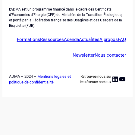
L’ADMA est un programme financé dans le cadre des Certificats
d’Économies d’Energie (CEE) du Ministère de la Transition Écologique,
et porté par la Fédération française des Usagères et des Usagers de la
Bicyclette (FUB).
Formations
Ressources
Agenda
Actualités
À propos
FAQ
Newsletter
Nous contacter
ADMA – 2024 –
Mentions légales et
Retrouvez-nous sur
Linked
YouT
politique de confidentialité
les réseaux sociaux