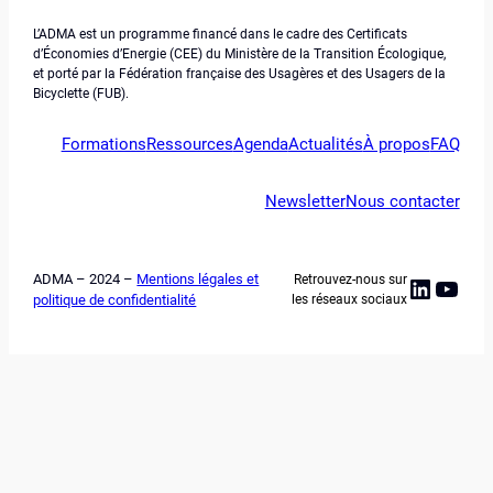
L’ADMA est un programme financé dans le cadre des Certificats
d’Économies d’Energie (CEE) du Ministère de la Transition Écologique,
et porté par la Fédération française des Usagères et des Usagers de la
Bicyclette (FUB).
Formations
Ressources
Agenda
Actualités
À propos
FAQ
Newsletter
Nous contacter
ADMA – 2024 –
Mentions légales et
Retrouvez-nous sur
Linked
YouT
politique de confidentialité
les réseaux sociaux