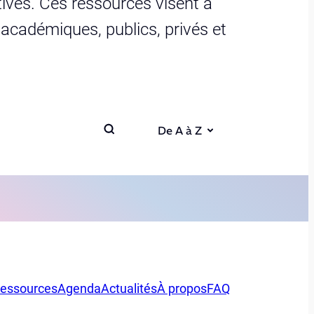
ives. Ces ressources visent à
s académiques, publics, privés et
De A à Z
essources
Agenda
Actualités
À propos
FAQ