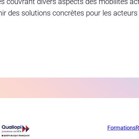
s couvrant divers aspects des mobilités act
urnir des solutions concrètes pour les acteur
Formations
R