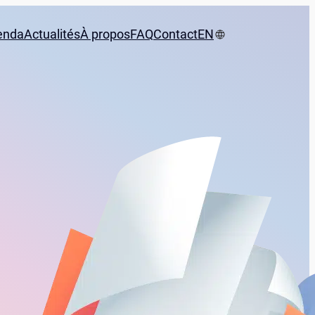
enda
Actualités
À propos
FAQ
Contact
EN