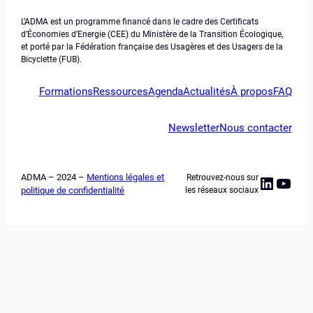
L’ADMA est un programme financé dans le cadre des Certificats
d’Économies d’Energie (CEE) du Ministère de la Transition Écologique,
et porté par la Fédération française des Usagères et des Usagers de la
Bicyclette (FUB).
Formations
Ressources
Agenda
Actualités
À propos
FAQ
Newsletter
Nous contacter
ADMA – 2024 –
Mentions légales et
Retrouvez-nous sur
Linked
YouT
politique de confidentialité
les réseaux sociaux