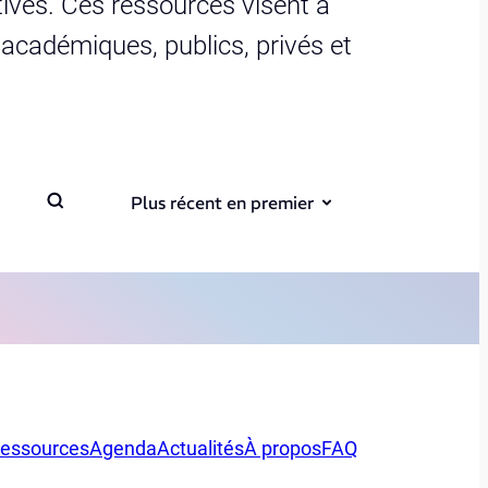
ives. Ces ressources visent à
s académiques, publics, privés et
Plus récent en premier
essources
Agenda
Actualités
À propos
FAQ