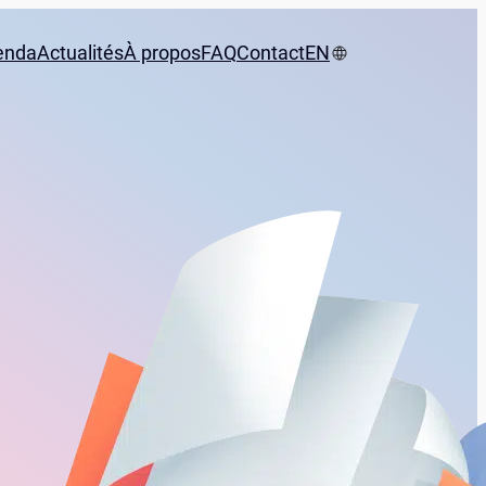
enda
Actualités
À propos
FAQ
Contact
EN