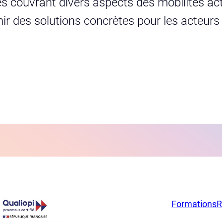
s couvrant divers aspects des mobilités act
urnir des solutions concrètes pour les acteur
Formations
R