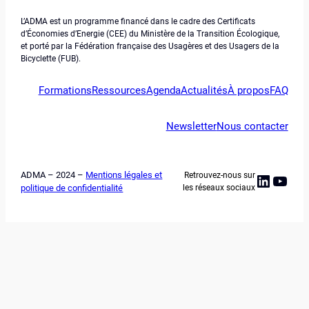
L’ADMA est un programme financé dans le cadre des Certificats
d’Économies d’Energie (CEE) du Ministère de la Transition Écologique,
et porté par la Fédération française des Usagères et des Usagers de la
Bicyclette (FUB).
Formations
Ressources
Agenda
Actualités
À propos
FAQ
Newsletter
Nous contacter
ADMA – 2024 –
Mentions légales et
Retrouvez-nous sur
Linked
YouT
politique de confidentialité
les réseaux sociaux