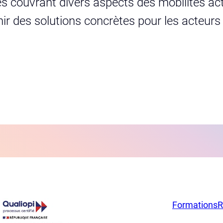
s couvrant divers aspects des mobilités act
urnir des solutions concrètes pour les acteur
Formations
R