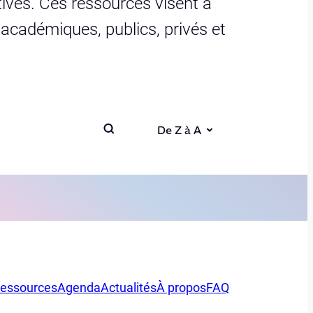
ives. Ces ressources visent à
s académiques, publics, privés et
De Z à A
essources
Agenda
Actualités
À propos
FAQ