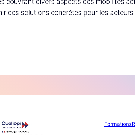
s couvrant divers aspects des mobilités act
urnir des solutions concrètes pour les acteur
Formations
R