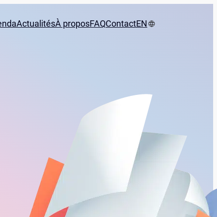
enda
Actualités
À propos
FAQ
Contact
EN