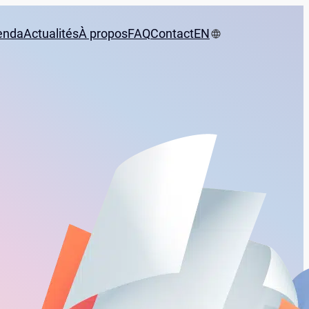
enda
Actualités
À propos
FAQ
Contact
EN