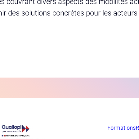
s couvrant divers aspects des mobilités act
urnir des solutions concrètes pour les acteur
Formations
R