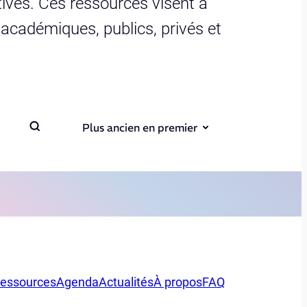
ives. Ces ressources visent à
s académiques, publics, privés et
Plus ancien en premier
essources
Agenda
Actualités
À propos
FAQ