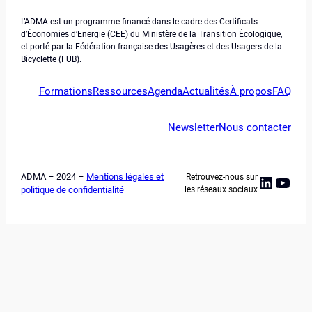
L’ADMA est un programme financé dans le cadre des Certificats
d’Économies d’Energie (CEE) du Ministère de la Transition Écologique,
et porté par la Fédération française des Usagères et des Usagers de la
Bicyclette (FUB).
Formations
Ressources
Agenda
Actualités
À propos
FAQ
Newsletter
Nous contacter
ADMA – 2024 –
Mentions légales et
Retrouvez-nous sur
Linked
YouT
politique de confidentialité
les réseaux sociaux