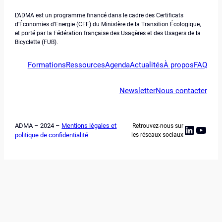
L’ADMA est un programme financé dans le cadre des Certificats
d’Économies d’Energie (CEE) du Ministère de la Transition Écologique,
et porté par la Fédération française des Usagères et des Usagers de la
Bicyclette (FUB).
Formations
Ressources
Agenda
Actualités
À propos
FAQ
Newsletter
Nous contacter
ADMA – 2024 –
Mentions légales et
Retrouvez-nous sur
Linked
YouT
politique de confidentialité
les réseaux sociaux