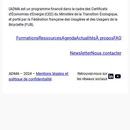
L’ADMA est un programme financé dans le cadre des Certificats
d’Économies d’Energie (CEE) du Ministère de la Transition Écologique,
et porté par la Fédération française des Usagères et des Usagers de la
Bicyclette (FUB).
Formations
Ressources
Agenda
Actualités
À propos
FAQ
Newsletter
Nous contacter
ADMA – 2024 –
Mentions légales et
Retrouvez-nous sur
Linked
YouT
politique de confidentialité
les réseaux sociaux