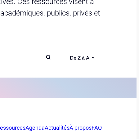
ives. Ces ressources visent à
s académiques, publics, privés et
De Z à A
essources
Agenda
Actualités
À propos
FAQ