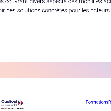
s couvrant divers aspects des mobilités act
urnir des solutions concrètes pour les acteur
Formations
R