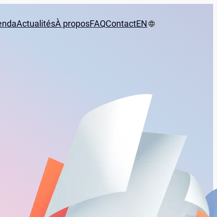
enda
Actualités
À propos
FAQ
Contact
EN