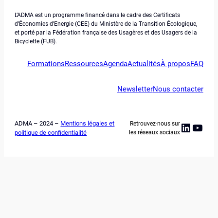
L’ADMA est un programme financé dans le cadre des Certificats
d’Économies d’Energie (CEE) du Ministère de la Transition Écologique,
et porté par la Fédération française des Usagères et des Usagers de la
Bicyclette (FUB).
Formations
Ressources
Agenda
Actualités
À propos
FAQ
Newsletter
Nous contacter
ADMA – 2024 –
Mentions légales et
Retrouvez-nous sur
Linked
YouT
politique de confidentialité
les réseaux sociaux