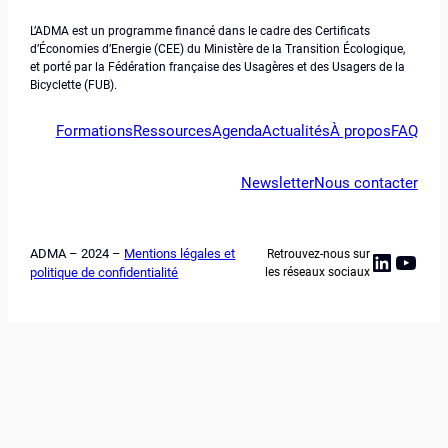
L’ADMA est un programme financé dans le cadre des Certificats
d’Économies d’Energie (CEE) du Ministère de la Transition Écologique,
et porté par la Fédération française des Usagères et des Usagers de la
Bicyclette (FUB).
Formations
Ressources
Agenda
Actualités
À propos
FAQ
Newsletter
Nous contacter
ADMA – 2024 –
Mentions légales et
Retrouvez-nous sur
Linked
YouT
politique de confidentialité
les réseaux sociaux