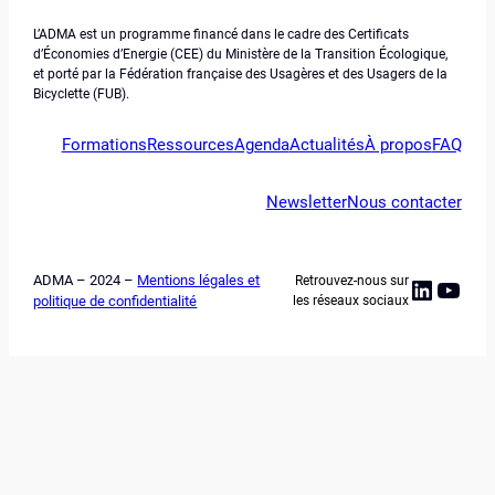
L’ADMA est un programme financé dans le cadre des Certificats
d’Économies d’Energie (CEE) du Ministère de la Transition Écologique,
et porté par la Fédération française des Usagères et des Usagers de la
Bicyclette (FUB).
Formations
Ressources
Agenda
Actualités
À propos
FAQ
Newsletter
Nous contacter
ADMA – 2024 –
Mentions légales et
Retrouvez-nous sur
Linked
YouT
politique de confidentialité
les réseaux sociaux