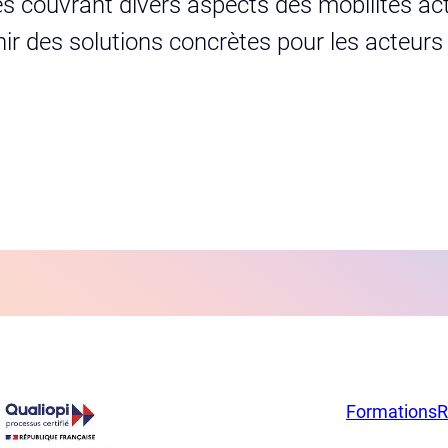
s couvrant divers aspects des mobilités act
urnir des solutions concrètes pour les acteur
Formations
R