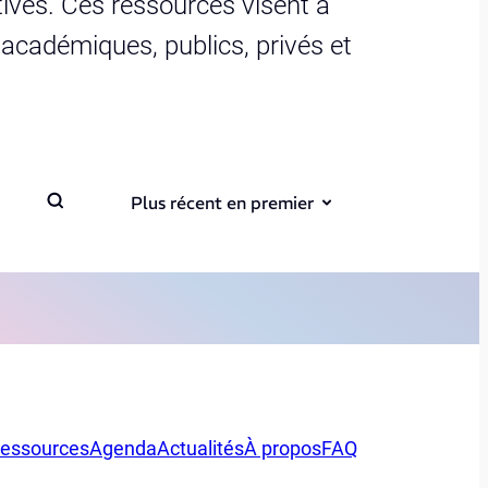
ives. Ces ressources visent à
s académiques, publics, privés et
Plus récent en premier
essources
Agenda
Actualités
À propos
FAQ