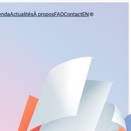
enda
Actualités
À propos
FAQ
Contact
EN