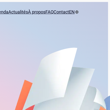
enda
Actualités
À propos
FAQ
Contact
EN