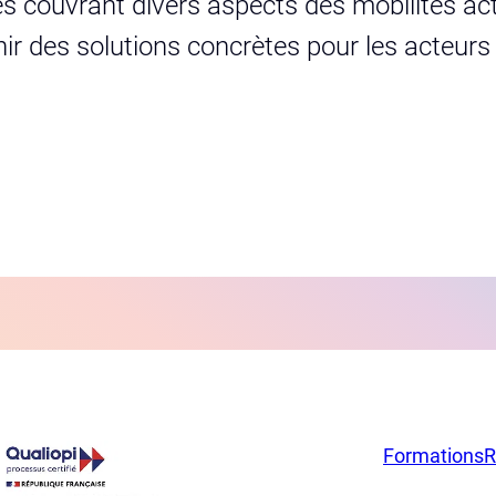
s couvrant divers aspects des mobilités act
urnir des solutions concrètes pour les acteur
Formations
R