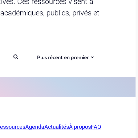
ives. Ces ressources visent à
s académiques, publics, privés et
Plus récent en premier
essources
Agenda
Actualités
À propos
FAQ