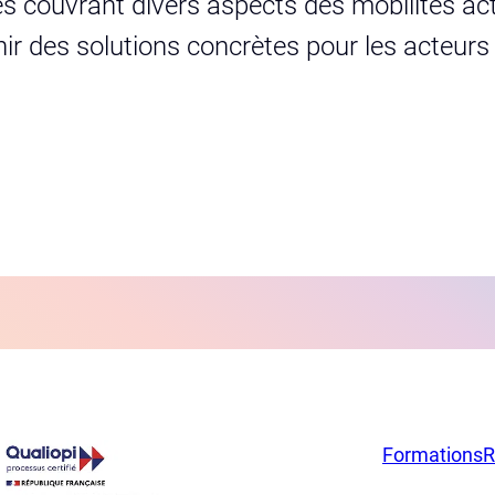
s couvrant divers aspects des mobilités act
urnir des solutions concrètes pour les acteur
Formations
R