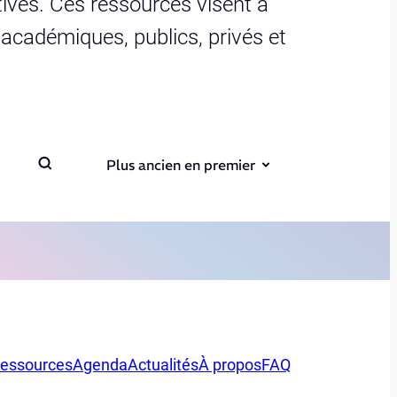
ives. Ces ressources visent à
s académiques, publics, privés et
Plus ancien en premier
essources
Agenda
Actualités
À propos
FAQ