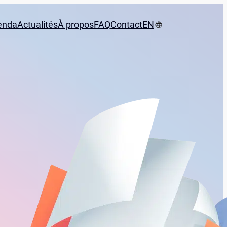
enda
Actualités
À propos
FAQ
Contact
EN