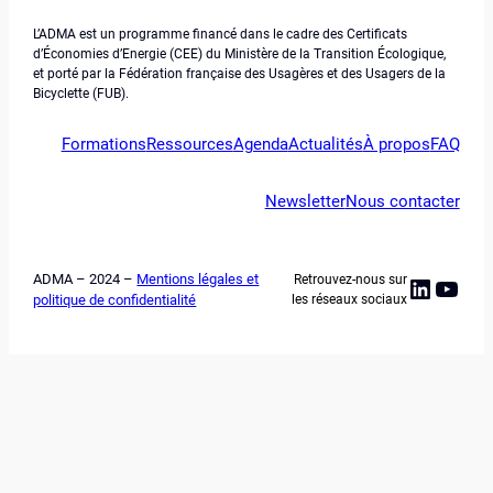
L’ADMA est un programme financé dans le cadre des Certificats
d’Économies d’Energie (CEE) du Ministère de la Transition Écologique,
et porté par la Fédération française des Usagères et des Usagers de la
Bicyclette (FUB).
Formations
Ressources
Agenda
Actualités
À propos
FAQ
Newsletter
Nous contacter
ADMA – 2024 –
Mentions légales et
Retrouvez-nous sur
Linked
YouT
politique de confidentialité
les réseaux sociaux