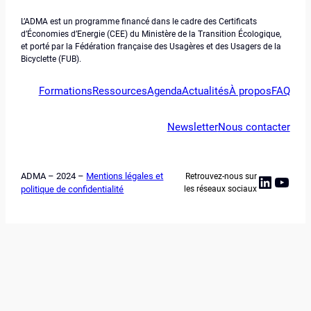
L’ADMA est un programme financé dans le cadre des Certificats
d’Économies d’Energie (CEE) du Ministère de la Transition Écologique,
et porté par la Fédération française des Usagères et des Usagers de la
Bicyclette (FUB).
Formations
Ressources
Agenda
Actualités
À propos
FAQ
Newsletter
Nous contacter
ADMA – 2024 –
Mentions légales et
Retrouvez-nous sur
Linked
YouT
politique de confidentialité
les réseaux sociaux