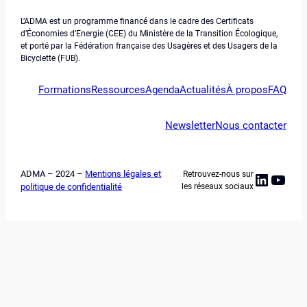
L’ADMA est un programme financé dans le cadre des Certificats
d’Économies d’Energie (CEE) du Ministère de la Transition Écologique,
et porté par la Fédération française des Usagères et des Usagers de la
Bicyclette (FUB).
Formations
Ressources
Agenda
Actualités
À propos
FAQ
Newsletter
Nous contacter
ADMA – 2024 –
Mentions légales et
Retrouvez-nous sur
Linked
YouT
politique de confidentialité
les réseaux sociaux