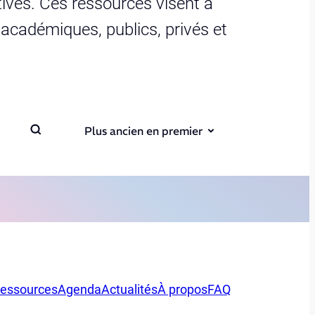
ives. Ces ressources visent à
s académiques, publics, privés et
Plus ancien en premier
essources
Agenda
Actualités
À propos
FAQ