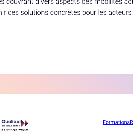
s couvrant divers aspects des mobilités act
urnir des solutions concrètes pour les acteur
Formations
R