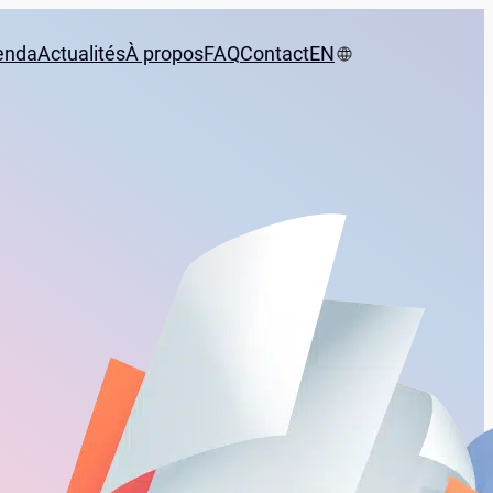
enda
Actualités
À propos
FAQ
Contact
EN