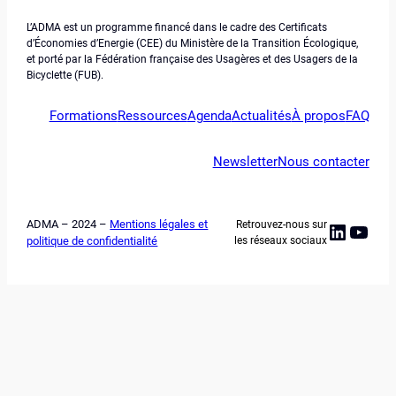
L’ADMA est un programme financé dans le cadre des Certificats
d’Économies d’Energie (CEE) du Ministère de la Transition Écologique,
et porté par la Fédération française des Usagères et des Usagers de la
Bicyclette (FUB).
Formations
Ressources
Agenda
Actualités
À propos
FAQ
Newsletter
Nous contacter
ADMA – 2024 –
Mentions légales et
Retrouvez-nous sur
Linked
YouT
politique de confidentialité
les réseaux sociaux