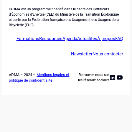
L’ADMA est un programme financé dans le cadre des Certificats
d’Économies d’Energie (CEE) du Ministère de la Transition Écologique,
et porté par la Fédération française des Usagères et des Usagers de la
Bicyclette (FUB).
Formations
Ressources
Agenda
Actualités
À propos
FAQ
Newsletter
Nous contacter
ADMA – 2024 –
Mentions légales et
Retrouvez-nous sur
Linked
YouT
politique de confidentialité
les réseaux sociaux