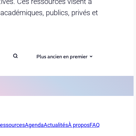
ives. Ces ressources visent à
s académiques, publics, privés et
Plus ancien en premier
essources
Agenda
Actualités
À propos
FAQ