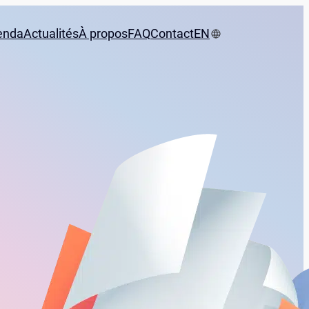
enda
Actualités
À propos
FAQ
Contact
EN