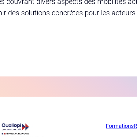
s couvrant divers aspects des mobilités act
urnir des solutions concrètes pour les acteur
Formations
R