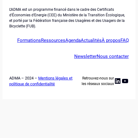
L’ADMA est un programme financé dans le cadre des Certificats
d’Économies d’Energie (CEE) du Ministère de la Transition Écologique,
et porté par la Fédération française des Usagères et des Usagers de la
Bicyclette (FUB).
Formations
Ressources
Agenda
Actualités
À propos
FAQ
Newsletter
Nous contacter
ADMA – 2024 –
Mentions légales et
Retrouvez-nous sur
Linked
YouT
politique de confidentialité
les réseaux sociaux