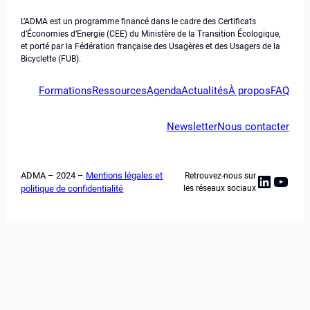
L’ADMA est un programme financé dans le cadre des Certificats
d’Économies d’Energie (CEE) du Ministère de la Transition Écologique,
et porté par la Fédération française des Usagères et des Usagers de la
Bicyclette (FUB).
Formations
Ressources
Agenda
Actualités
À propos
FAQ
Newsletter
Nous contacter
ADMA – 2024 –
Mentions légales et
Retrouvez-nous sur
Linked
YouT
politique de confidentialité
les réseaux sociaux