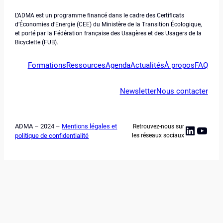
L’ADMA est un programme financé dans le cadre des Certificats
d’Économies d’Energie (CEE) du Ministère de la Transition Écologique,
et porté par la Fédération française des Usagères et des Usagers de la
Bicyclette (FUB).
Formations
Ressources
Agenda
Actualités
À propos
FAQ
Newsletter
Nous contacter
ADMA – 2024 –
Mentions légales et
Retrouvez-nous sur
Linked
YouT
politique de confidentialité
les réseaux sociaux