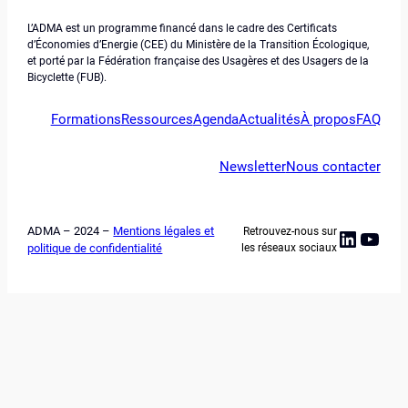
L’ADMA est un programme financé dans le cadre des Certificats
d’Économies d’Energie (CEE) du Ministère de la Transition Écologique,
et porté par la Fédération française des Usagères et des Usagers de la
Bicyclette (FUB).
Formations
Ressources
Agenda
Actualités
À propos
FAQ
Newsletter
Nous contacter
ADMA – 2024 –
Mentions légales et
Retrouvez-nous sur
Linked
YouT
politique de confidentialité
les réseaux sociaux