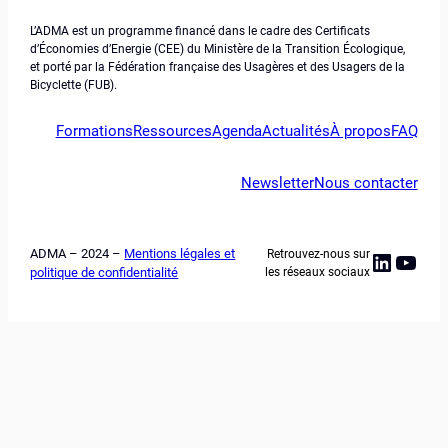
L’ADMA est un programme financé dans le cadre des Certificats
d’Économies d’Energie (CEE) du Ministère de la Transition Écologique,
et porté par la Fédération française des Usagères et des Usagers de la
Bicyclette (FUB).
Formations
Ressources
Agenda
Actualités
À propos
FAQ
Newsletter
Nous contacter
ADMA – 2024 –
Mentions légales et
Retrouvez-nous sur
Linked
YouT
politique de confidentialité
les réseaux sociaux