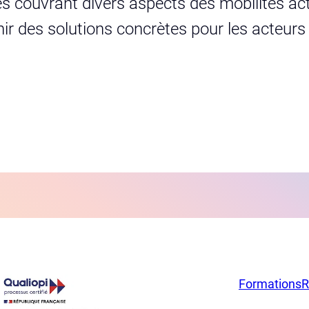
s couvrant divers aspects des mobilités act
urnir des solutions concrètes pour les acteur
Formations
R