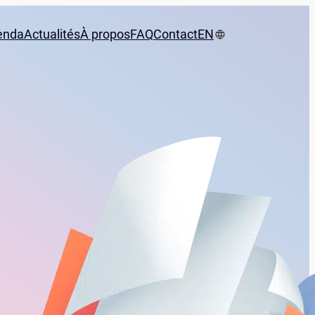
enda
Actualités
À propos
FAQ
Contact
EN