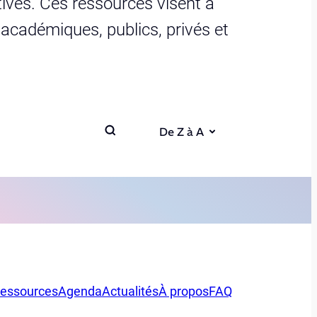
ives. Ces ressources visent à
s académiques, publics, privés et
De Z à A
essources
Agenda
Actualités
À propos
FAQ